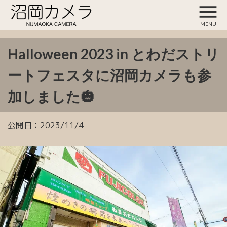
menu
MENU
Halloween 2023 in とわだストリ
ートフェスタに沼岡カメラも参
加しました🎃
公開日：
2023/11/4